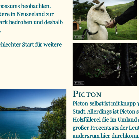
possums beobachten.
ltiere in Neuseeland zur
tark bedrohen und deshalb
.
chlechter Start für weitere
Picton
Picton selbst ist mit knap
Stadt. Allerdings ist Picton
Holzfällerei die im Umland 
großer Prozentsatz der Leut
andersrum hier durchkommt